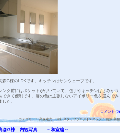
高森G棟のLDKです。キッチンはサンウェーブです。
シンク前にはポケットが付いていて、包丁やキッチンばさみが収
納できて便利です。扉の色は主張しないアイボリー色を選んでみ
ました。
コメント (0)
カテゴリー：
高森建売 G棟
,
スタッフブログ
| スタッフ： 前沢 美穂
高森G棟 内観写真 ～和室編～