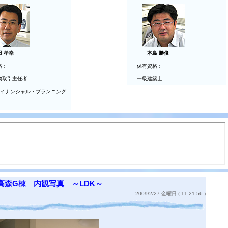
田 孝幸
本島 勝俊
格：
保有資格：
物取引主任者
一級建築士
ァイナンシャル・プランニング
高森G棟 内観写真 ～LDK～
2009/2/27 金曜日 ( 11:21:56 )