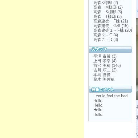
高森K様邸
(2)
高森 M様邸
(2)
高森 S様邸
(3)
高森 T様邸
(3)
高森建売 F棟
(21)
高森建売 G棟
(15)
高森建売１－F棟
(20)
高森２－C
(4)
高森２－D
(3)
平澤 泰希
(3)
上田 孝幸
(4)
前沢 美穂
(146)
吉川 順二
(2)
本島 勝俊
藤木 美佐穂
I could feel the bed
Hello.
Hello.
Hello.
Hello.