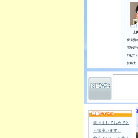
上
保有資
宅地建
2級フ
技能士
明けましておめでと
う御座います。