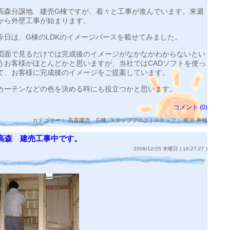
高森分譲地 建売G棟ですが、着々と工事が進んでいます。来週
から外壁工事が始まります。
今日は、G棟のLDKのイメージパースを載せてみました。
図面で見るだけでは完成後のイメージがなかなかわからないとい
うお客様がほとんどかと思いますが、当社ではCADソフトを使っ
て、お客様に完成後のイメージをご提案しています。
カーテンなどの色を決める時にも役立つかと思います。
コメント (0)
カテゴリー：
高森建売 G棟
,
スタッフブログ
| スタッフ： 前沢 美穂
高森 建売工事中です。
2008/12/25 木曜日 ( 16:27:27 )