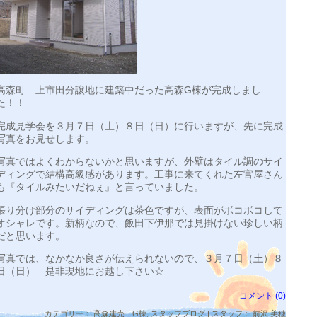
高森町 上市田分譲地に建築中だった高森G棟が完成しまし
た！！
完成見学会を３月７日（土）８日（日）に行いますが、先に完成
写真をお見せします。
写真ではよくわからないかと思いますが、外壁はタイル調のサイ
ディングで結構高級感があります。工事に来てくれた左官屋さん
も『タイルみたいだねぇ』と言っていました。
張り分け部分のサイディングは茶色ですが、表面がボコボコして
オシャレです。新柄なので、飯田下伊那では見掛けない珍しい柄
だと思います。
写真では、なかなか良さが伝えられないので、３月７日（土）８
日（日） 是非現地にお越し下さい☆
コメント (0)
カテゴリー：
高森建売 G棟
,
スタッフブログ
| スタッフ： 前沢 美穂