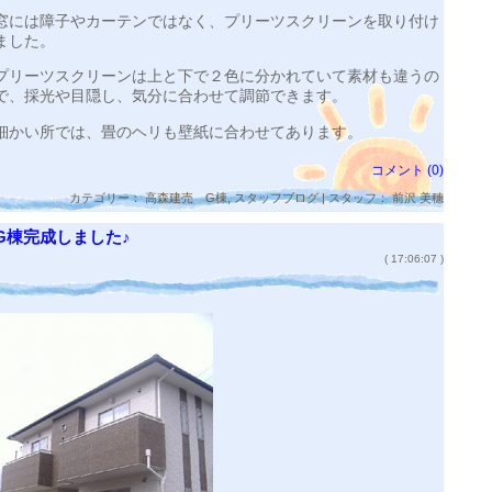
窓には障子やカーテンではなく、プリーツスクリーンを取り付け
ました。
プリーツスクリーンは上と下で２色に分かれていて素材も違うの
で、採光や目隠し、気分に合わせて調節できます。
細かい所では、畳のヘリも壁紙に合わせてあります。
コメント (0)
カテゴリー：
高森建売 G棟
,
スタッフブログ
| スタッフ： 前沢 美穂
G棟完成しました♪
( 17:06:07 )