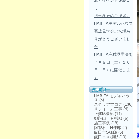
北方イベントを終え
て
担当変更のご挨拶。
HABITAモデルハウス
完成見学会ご来場あ
りがとうございまし
た
HABITA完成見学会を
７月９日（土）１０
日（日）に開催しま
す
HABITA モデルハウ
ス
(5)
スタッフブログ
(136)
リフォーム工事
(4)
上郷M様邸
(14)
御殿山 Ｈ様邸
(6)
施工事例
(18)
阿智村 H様邸
(2)
飯田市S様邸
(5)
飯田市Ｋ様邸
(10)