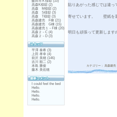
飯田市Ｋ様邸
(10)
高森K様邸
(2)
貼りあがった感じでは違っ
高森 M様邸
(2)
高森 S様邸
(3)
高森 T様邸
(3)
寄せています。 壁紙を選
高森建売 F棟
(21)
高森建売 G棟
(15)
高森建売１－F棟
(20)
明日も頑張って更新します
高森２－C
(4)
高森２－D
(3)
平澤 泰希
(3)
上田 孝幸
(4)
前沢 美穂
(146)
吉川 順二
(2)
本島 勝俊
カテゴリー：
高森建売
藤木 美佐穂
I could feel the bed
Hello.
Hello.
Hello.
Hello.