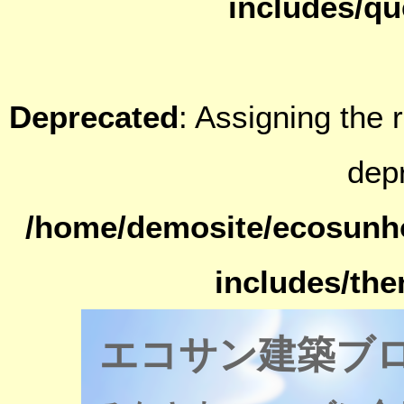
includes/qu
Deprecated
: Assigning the 
dep
/home/demosite/ecosunh
includes/th
エコサン建築ブ