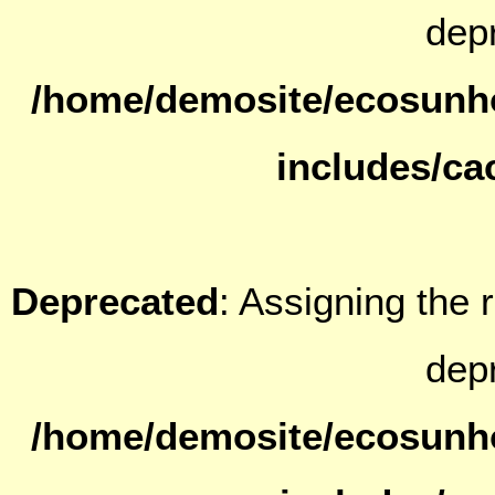
dep
/home/demosite/ecosunh
includes/ca
Deprecated
: Assigning the 
dep
/home/demosite/ecosunh