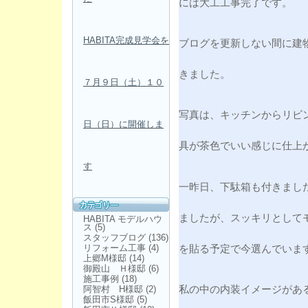
には大工工事完了です。
HABITA完成見学会を
ブログを更新しない間に建
きました。
７月９日（土）１０
写真は、キッチンからリビ
日（日）に開催しま
具が茶色でいい感じに仕上
す
一昨日、下駄箱も付きまし
ましたが、スッキリとして
HABITA モデルハウ
ス
(5)
スタッフブログ
(136)
リフォーム工事
(4)
を貼る予定で今選んでいま
上郷M様邸
(14)
御殿山 Ｈ様邸
(6)
施工事例
(18)
阿智村 H様邸
(2)
私の中の内装イメージがあ
飯田市S様邸
(5)