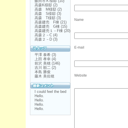
飯田市Ｋ様邸
(10)
高森K様邸
(2)
高森 M様邸
(2)
高森 S様邸
(3)
高森 T様邸
(3)
Name
高森建売 F棟
(21)
高森建売 G棟
(15)
高森建売１－F棟
(20)
高森２－C
(4)
高森２－D
(3)
E-mail
平澤 泰希
(3)
上田 孝幸
(4)
前沢 美穂
(146)
吉川 順二
(2)
本島 勝俊
Website
藤木 美佐穂
I could feel the bed
Hello.
Hello.
Hello.
Hello.