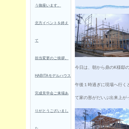
う御座います。
北方イベントを終え
て
担当変更のご挨拶。
今日は、朝から鼎のK様邸
HABITAモデルハウス
午後１時過ぎに現場へ行く
完成見学会ご来場あ
て家の形がだいぶ出来上が
りがとうございまし
た