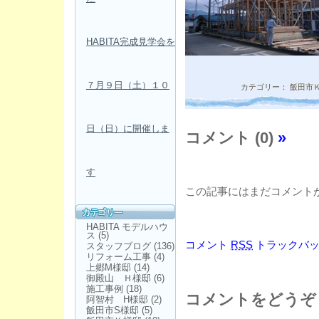
HABITA完成見学会を
７月９日（土）１０
カテゴリー：
飯田市
日（日）に開催しま
コメント (0)
»
す
この記事にはまだコメント
HABITA モデルハウ
ス
(5)
コメント
RSS
トラックバ
スタッフブログ
(136)
リフォーム工事
(4)
上郷M様邸
(14)
御殿山 Ｈ様邸
(6)
施工事例
(18)
コメントをどうぞ
阿智村 H様邸
(2)
飯田市S様邸
(5)