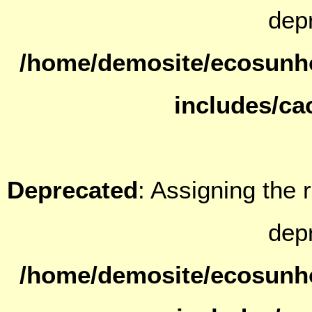
dep
/home/demosite/ecosunh
includes/ca
Deprecated
: Assigning the 
dep
/home/demosite/ecosunh