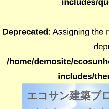
includes/qu
Deprecated
: Assigning the 
dep
/home/demosite/ecosunh
includes/th
エコサン建築ブ