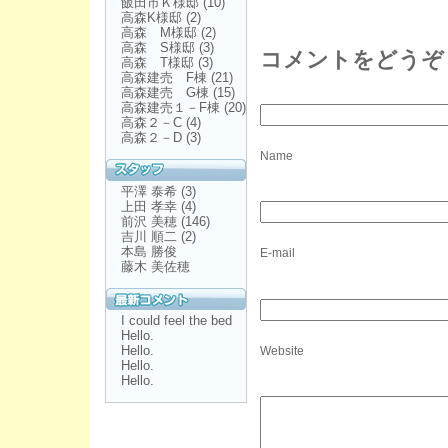
飯田市Ｋ様邸
(10)
高森K様邸
(2)
高森 M様邸
(2)
高森 S様邸
(3)
コメントをどうぞ
高森 T様邸
(3)
高森建売 F棟
(21)
高森建売 G棟
(15)
高森建売１－F棟
(20)
高森２－C
(4)
高森２－D
(3)
Name
平澤 泰希
(3)
上田 孝幸
(4)
前沢 美穂
(146)
吉川 順二
(2)
本島 勝俊
E-mail
藤木 美佐穂
I could feel the bed
Hello.
Hello.
Website
Hello.
Hello.