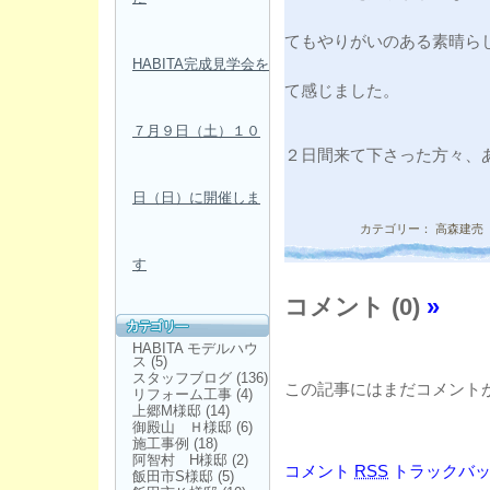
てもやりがいのある素晴ら
HABITA完成見学会を
て感じました。
７月９日（土）１０
２日間来て下さった方々、
日（日）に開催しま
カテゴリー：
高森建売
す
コメント (0)
»
HABITA モデルハウ
ス
(5)
スタッフブログ
(136)
この記事にはまだコメント
リフォーム工事
(4)
上郷M様邸
(14)
御殿山 Ｈ様邸
(6)
施工事例
(18)
阿智村 H様邸
(2)
コメント
RSS
トラックバ
飯田市S様邸
(5)