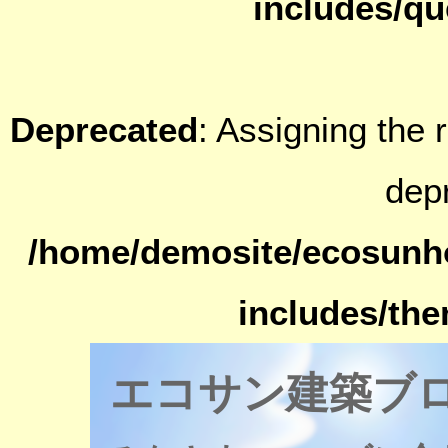
includes/qu
Deprecated
: Assigning the 
dep
/home/demosite/ecosunh
includes/th
エコサン建築ブ