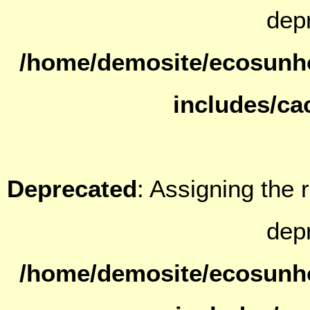
dep
/home/demosite/ecosunh
includes/ca
Deprecated
: Assigning the 
dep
/home/demosite/ecosunh