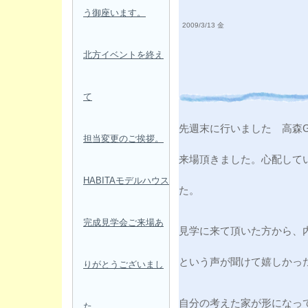
う御座います。
2009/3/13 金
北方イベントを終え
て
先週末に行いました 高森
担当変更のご挨拶。
来場頂きました。心配して
HABITAモデルハウス
た。
完成見学会ご来場あ
見学に来て頂いた方から、
という声が聞けて嬉しかっ
りがとうございまし
自分の考えた家が形になっ
た