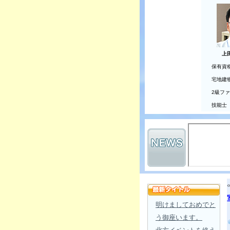
上
保有資
宅地建
2級フ
技能士
明けましておめでと
う御座います。