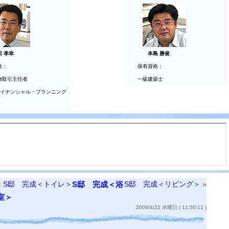
田 孝幸
本島 勝俊
格：
保有資格：
物取引主任者
一級建築士
ァイナンシャル・プランニング
«
S邸 完成＜トイレ＞
S邸 完成＜浴
S邸 完成＜リビング＞
»
室＞
2009/4/22 水曜日 ( 11:50:11 )