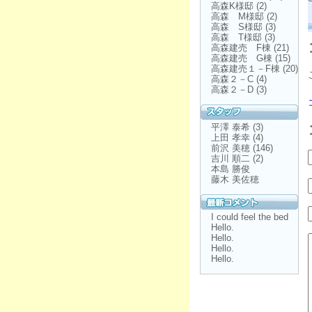
高森K様邸
(2)
高森 M様邸
(2)
高森 S様邸
(3)
高森 T様邸
(3)
高森建売 F棟
(21)
高森建売 G棟
(15)
高森建売１－F棟
(20)
高森２－C
(4)
高森２－D
(3)
平澤 泰希
(3)
上田 孝幸
(4)
前沢 美穂
(146)
吉川 順二
(2)
本島 勝俊
藤木 美佐穂
I could feel the bed
Hello.
Hello.
Hello.
Hello.