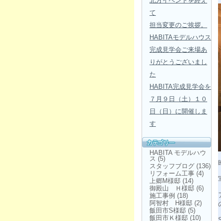
北方イベントを終え
て
担当変更のご挨拶。
HABITAモデルハウス
完成見学会ご来場あ
りがとうございまし
た
HABITA完成見学会を
７月９日（土）１０
日（日）に開催しま
す
HABITA モデルハウ
ス
(5)
スタッフブログ
(136)
リフォーム工事
(4)
上郷M様邸
(14)
御殿山 Ｈ様邸
(6)
施工事例
(18)
阿智村 H様邸
(2)
飯田市S様邸
(5)
飯田市Ｋ様邸
(10)