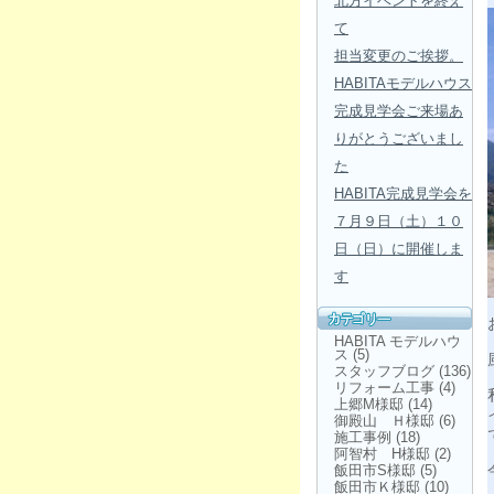
北方イベントを終え
て
担当変更のご挨拶。
HABITAモデルハウス
完成見学会ご来場あ
りがとうございまし
た
HABITA完成見学会を
７月９日（土）１０
日（日）に開催しま
す
HABITA モデルハウ
ス
(5)
スタッフブログ
(136)
リフォーム工事
(4)
上郷M様邸
(14)
御殿山 Ｈ様邸
(6)
施工事例
(18)
阿智村 H様邸
(2)
飯田市S様邸
(5)
飯田市Ｋ様邸
(10)