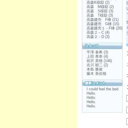
高森K様邸
(2)
高森 M様邸
(2)
高森 S様邸
(3)
高森 T様邸
(3)
高森建売 F棟
(21)
高森建売 G棟
(15)
高森建売１－F棟
(20)
高森２－C
(4)
高森２－D
(3)
平澤 泰希
(3)
上田 孝幸
(4)
前沢 美穂
(146)
吉川 順二
(2)
本島 勝俊
藤木 美佐穂
I could feel the bed
Hello.
Hello.
Hello.
Hello.