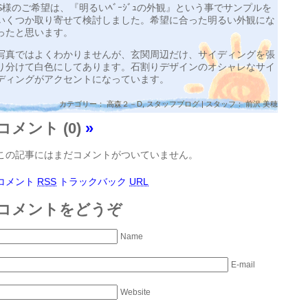
S様のご希望は、『明るいﾍﾞｰｼﾞｭの外観』という事でサンプルを
いくつか取り寄せて検討しました。希望に合った明るい外観にな
ったと思います。
写真ではよくわかりませんが、玄関周辺だけ、サイディングを張
り分けて白色にしてあります。石割りデザインのオシャレなサイ
ディングがアクセントになっています。
カテゴリー：
高森２－D
,
スタッフブログ
| スタッフ： 前沢 美穂
コメント (0)
»
この記事にはまだコメントがついていません。
コメント
RSS
トラックバック
URL
コメントをどうぞ
Name
E-mail
Website