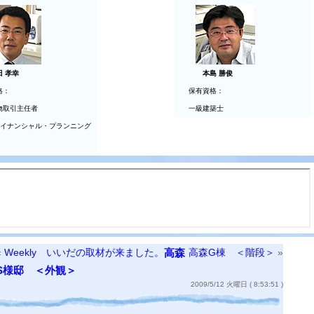
田 孝幸
本島 勝俊
格：
保有資格：
物取引主任者
一級建築士
ァイナンシャル・プランニング
«
Weekly いいだの取材が来ました。
高森
高森G棟 ＜階段＞
»
S様邸 ＜外観＞
2009/5/12 火曜日 ( 8:53:51 )