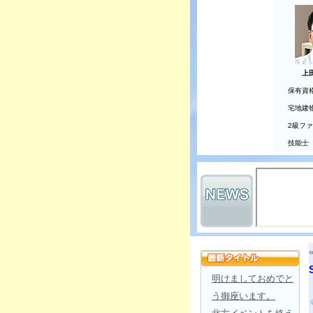
上
保有資
宅地建
2級フ
技能士
明けましておめでと
う御座います。