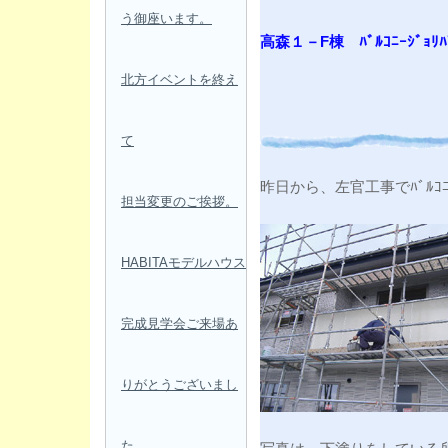
う御座います。
高森１－F棟 ﾊﾞﾙｺﾆｰｼﾞｮﾘﾊ
北方イベントを終え
て
昨日から、左官工事でﾊﾞﾙ
担当変更のご挨拶。
HABITAモデルハウス
完成見学会ご来場あ
りがとうございまし
た