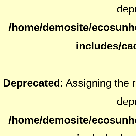
dep
/home/demosite/ecosunh
includes/ca
Deprecated
: Assigning the 
dep
/home/demosite/ecosunh