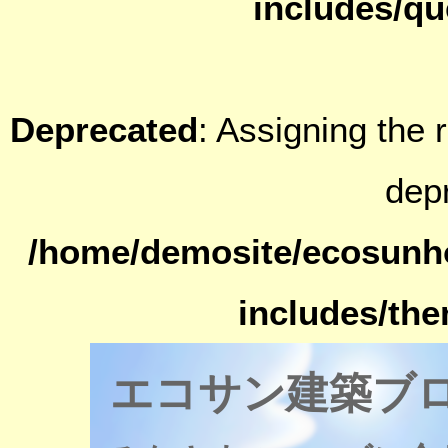
includes/qu
Deprecated
: Assigning the 
dep
/home/demosite/ecosunh
includes/th
エコサン建築ブ