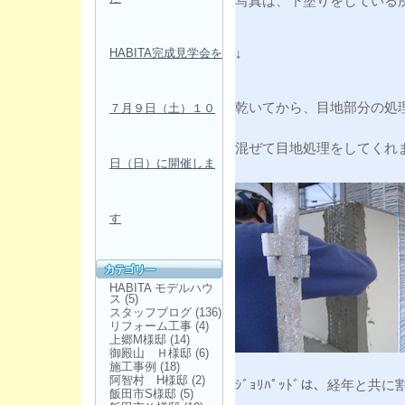
写真は、下塗りをしている
HABITA完成見学会を
↓
乾いてから、目地部分の処
７月９日（土）１０
混ぜて目地処理をしてくれ
日（日）に開催しま
す
HABITA モデルハウ
ス
(5)
スタッフブログ
(136)
リフォーム工事
(4)
上郷M様邸
(14)
御殿山 Ｈ様邸
(6)
施工事例
(18)
阿智村 H様邸
(2)
ｼﾞｮﾘﾊﾟｯﾄﾞは、経年と
飯田市S様邸
(5)