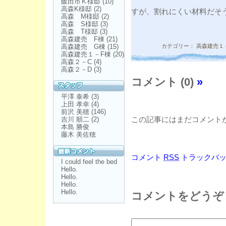
飯田市Ｋ様邸
(10)
高森K様邸
(2)
すが、割れにくい材料だそ
高森 M様邸
(2)
高森 S様邸
(3)
高森 T様邸
(3)
高森建売 F棟
(21)
カテゴリー：
高森建売１
高森建売 G棟
(15)
高森建売１－F棟
(20)
高森２－C
(4)
高森２－D
(3)
コメント (0)
»
平澤 泰希
(3)
上田 孝幸
(4)
前沢 美穂
(146)
この記事にはまだコメント
吉川 順二
(2)
本島 勝俊
藤木 美佐穂
コメント
RSS
トラックバ
I could feel the bed
Hello.
Hello.
Hello.
Hello.
コメントをどうぞ