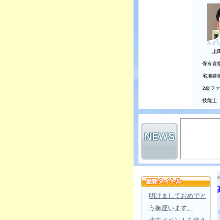
上
保有資
宅地建
2級フ
技能士
明けましておめでと
う御座います。