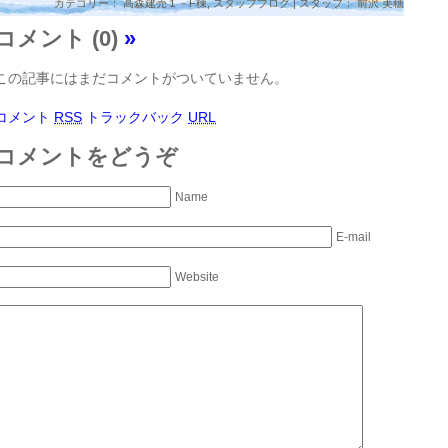
カテゴリー：
高森建売１－F棟
,
スタッフブログ
| スタッフ： 前沢 美穂
コメント (0)
»
この記事にはまだコメントがついていません。
コメント
RSS
トラックバック
URL
コメントをどうぞ
Name
E-mail
Website