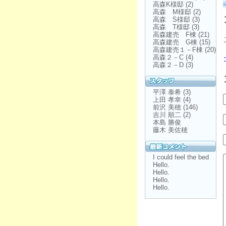
高森K様邸
(2)
高森 M様邸
(2)
高森 S様邸
(3)
高森 T様邸
(3)
高森建売 F棟
(21)
高森建売 G棟
(15)
高森建売１－F棟
(20)
高森２－C
(4)
高森２－D
(3)
平澤 泰希
(3)
上田 孝幸
(4)
前沢 美穂
(146)
吉川 順二
(2)
本島 勝俊
藤木 美佐穂
I could feel the bed
Hello.
Hello.
Hello.
Hello.