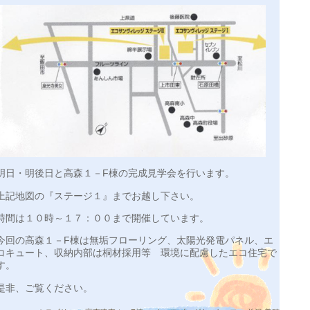
明日・明後日と高森１－F棟の完成見学会を行います。
上記地図の『ステージ１』までお越し下さい。
時間は１０時～１７：００まで開催しています。
今回の高森１－F棟は無垢フローリング、太陽光発電パネル、エ
コキュート、収納内部は桐材採用等 環境に配慮したエコ住宅で
す。
是非、ご覧ください。