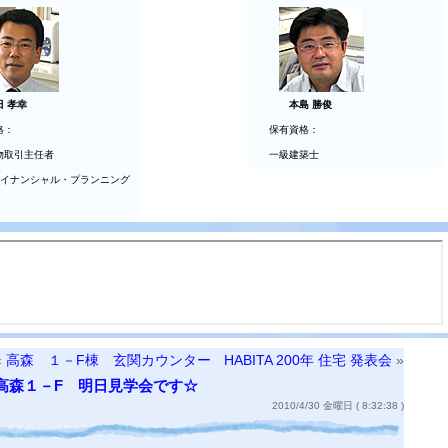
田 孝幸
本島 勝俊
格：
保有資格：
物取引主任者
一級建築士
ァイナンシャル・プランニング
«
高森 １－F棟 玄関カウンター
HABITA 200年 住宅 発表会
»
高森１－F 明日見学会です☆
2010/4/30 金曜日 ( 8:32:38 )