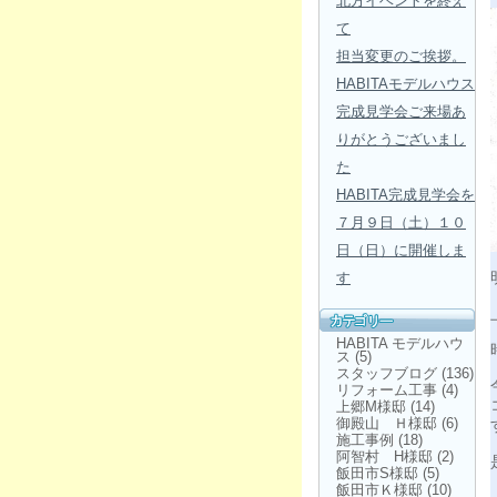
北方イベントを終え
て
担当変更のご挨拶。
HABITAモデルハウス
完成見学会ご来場あ
りがとうございまし
た
HABITA完成見学会を
７月９日（土）１０
日（日）に開催しま
す
HABITA モデルハウ
ス
(5)
スタッフブログ
(136)
リフォーム工事
(4)
上郷M様邸
(14)
御殿山 Ｈ様邸
(6)
施工事例
(18)
阿智村 H様邸
(2)
飯田市S様邸
(5)
飯田市Ｋ様邸
(10)