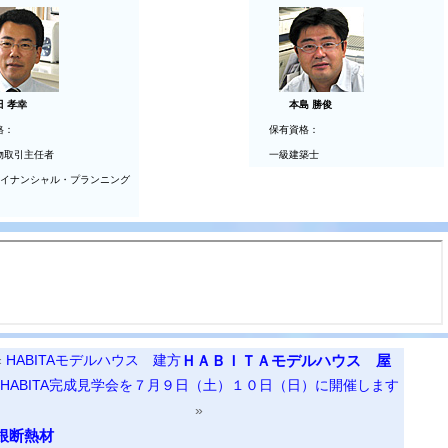
田 孝幸
本島 勝俊
格：
保有資格：
物取引主任者
一級建築士
ァイナンシャル・プランニング
«
HABITAモデルハウス 建方
ＨＡＢＩＴＡモデルハウス 屋
HABITA完成見学会を７月９日（土）１０日（日）に開催します
»
根断熱材