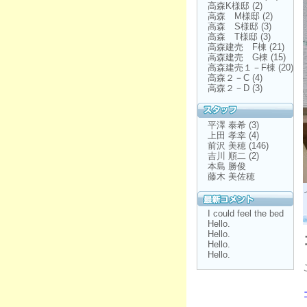
高森K様邸
(2)
高森 M様邸
(2)
高森 S様邸
(3)
高森 T様邸
(3)
高森建売 F棟
(21)
高森建売 G棟
(15)
高森建売１－F棟
(20)
高森２－C
(4)
高森２－D
(3)
平澤 泰希
(3)
上田 孝幸
(4)
前沢 美穂
(146)
吉川 順二
(2)
本島 勝俊
藤木 美佐穂
I could feel the bed
Hello.
Hello.
Hello.
Hello.