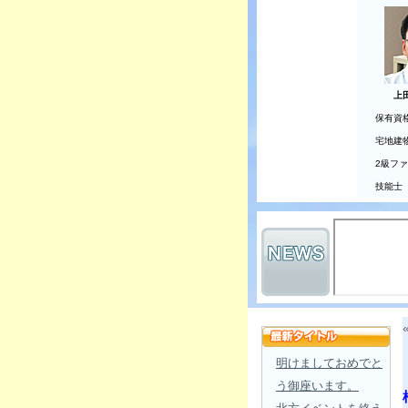
上
保有資
宅地建
2級フ
技能士
明けましておめでと
う御座います。