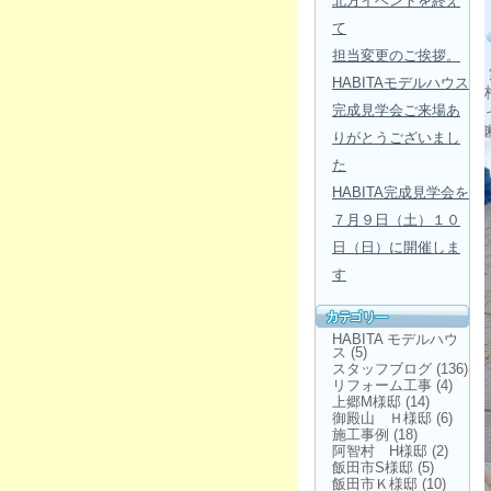
北方イベントを終え
て
担当変更のご挨拶。
HABITAモデルハウス
完成見学会ご来場あ
りがとうございまし
た
HABITA完成見学会を
７月９日（土）１０
日（日）に開催しま
す
HABITA モデルハウ
ス
(5)
スタッフブログ
(136)
リフォーム工事
(4)
上郷M様邸
(14)
御殿山 Ｈ様邸
(6)
施工事例
(18)
阿智村 H様邸
(2)
飯田市S様邸
(5)
飯田市Ｋ様邸
(10)