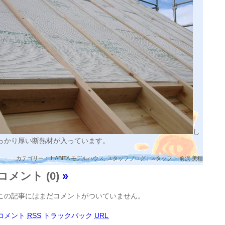
し
っかり厚い断熱材が入っています。
カテゴリー：
HABITA モデルハウス
,
スタッフブログ
| スタッフ： 前沢 美穂
コメント (0)
»
この記事にはまだコメントがついていません。
コメント
RSS
トラックバック
URL